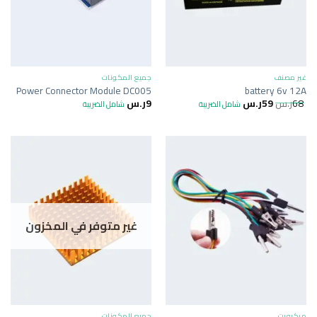
غير مصنف
جميع المكونات
Power Connector Module DC005
battery 6v 12A
68
ر.س
59
ر.س
9
ر.س
شامل الضريبة
شامل الضريبة
غير متوفر في المخزون
ميكروبت
جميع المكونات