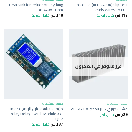
Heat sink for Peltier or anything
Crocodile (ALLIGATOR) Clip Test
40x40x11mm
Leads Wires -5 PCS
12
ر.س
18
ر.س
شامل الضريبة
شامل الضريبة
غير متوفر في المخزون
جميع المكونات
جميع المكونات
مؤقت بشاشة قابل للبرمجة Timer
مشتت حراري كبير الحجم هيت سينك
Relay Delay Switch Module XY-
29
ر.س
شامل الضريبة
LJ02
87
ر.س
شامل الضريبة