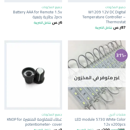
جميع المكونات
جميع المكونات
Battery AAA for Remote 1.5v
W1209 12V DC Digital
Temperature Controller –
2pcs بطارية رفعية
Thermostat
6
ر.س
شامل الضريبة
87
ر.س
شامل الضريبة
-31%
غير متوفر في المخزون
منتجات أخرى
جميع المكونات
LED module 5730 White Color
غطاء للمقاومة المتغيرة KNOP for
potentiometer- cover
12v x200pcs
288
ر.س
200
ر.س
3
ر.س
شامل الضريبة
شامل الضريبة