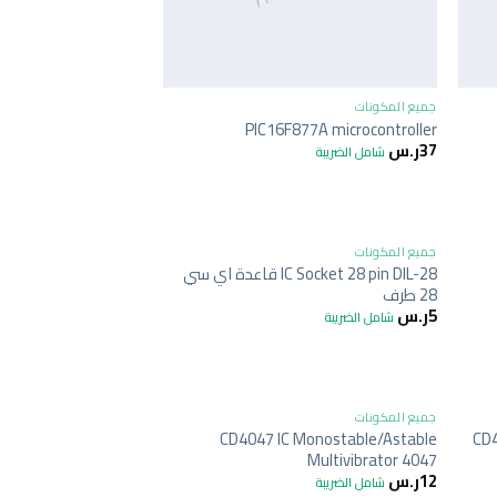
+
+
جميع المكونات
PIC16F877A microcontroller
37
ر.س
شامل الضريبة
+
+
جميع المكونات
IC Socket 28 pin DIL-28 قاعدة اي سي
28 طرف
5
ر.س
شامل الضريبة
+
+
جميع المكونات
CD4047 IC Monostable/Astable
CD4
Multivibrator 4047
12
ر.س
شامل الضريبة