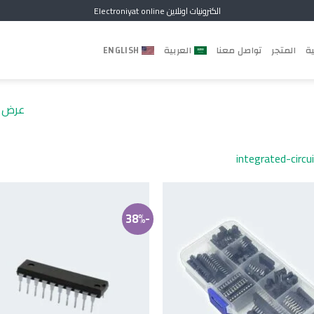
الكترونيات اونلاين Electroniyat online
ية
المتجر
تواصل معنا
العربية
ENGLISH
عرض ن
integrated-circui
-38%