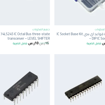
+
لمكونات
جميع المكونات
حقيبة قواعد اي سي IC Socket Base Kit
74LS245 IC Octal Bus three-state
transceiver – LEVEL SHIFTER
– DIP IC S
س
16
ر.س
10
ر.س
شامل الضريبة
شامل الضريبة