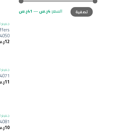
السعر:
4ر.س
—
41ر.س
تصفية
جميع ا
ffers
4050
12
ر.
جميع ا
 4071
11
ر.
جميع ا
 4081
10
ر.