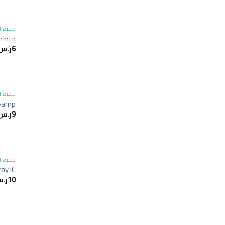
جميع ا
منظم جهد 5 فولت
6
ر.س
جميع ا
p-amp
9
ر.س
جميع ا
ay IC
10
ر.