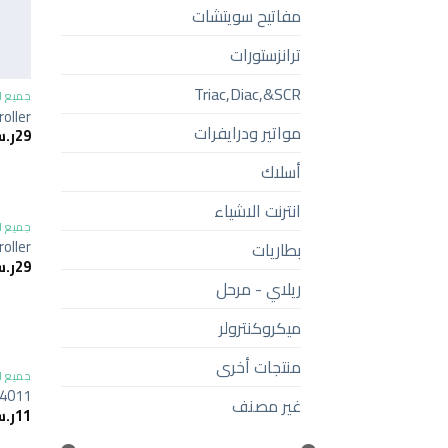
مفاتيح سويتشات
ترانزستورات
Triac,Diac,&SCR
جميع ا
oller
مواتير ودرايفرات
29
ر.
أسلاك
انترنت الاشياء
جميع ا
oller
بطاريات
29
ر.
ريلاي - مرحل
ميكروكنترولر
منتجات أخرى
جميع ا
 4011
غير مصنف
11
ر.