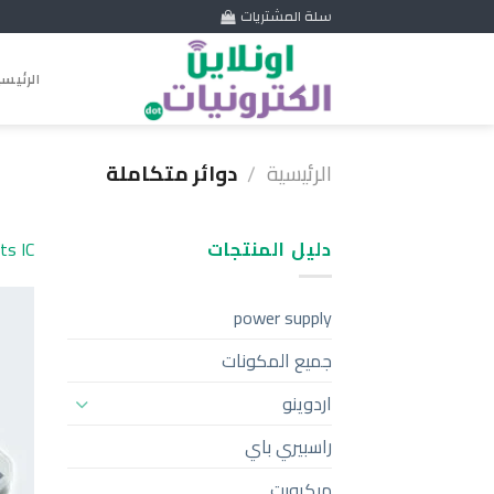
Skip
سلة المشتريات
to
content
الرئيس
الرئيسية
دوائر متكاملة
/
دليل المنتجات
ts IC
power supply
جميع المكونات
اردوينو
راسبيري باي
ميكروبت