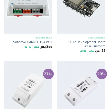
جميع المكونات
جميع المكونات
ESP32 Development Board
Sonoff 4CHANNEL 10A WiFi
WiFi+Bluetooth
344
ر.س
شامل الضريبة
55
ر.س
شامل الضريبة
-27%
-20%