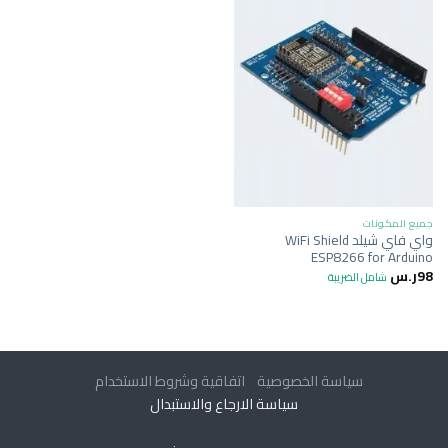
جميع المكونات
واي فاي شيلد WiFi Shield
ESP8266 for Arduino
98
ر.س
شامل الضريبة
سياسة الخصوصية
اتفاقية وشروط الاستخدام
سياسة الارجاع والاستبدال