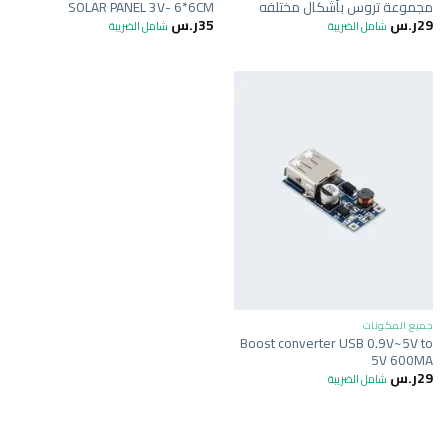
مجموعة تروس بأشكال مختلفه
SOLAR PANEL 3V- 6*6CM
29
ر.س
35
ر.س
شامل الضريبة
شامل الضريبة
جميع المكونات
Boost converter USB 0.9V~5V to
5V 600MA
29
ر.س
شامل الضريبة