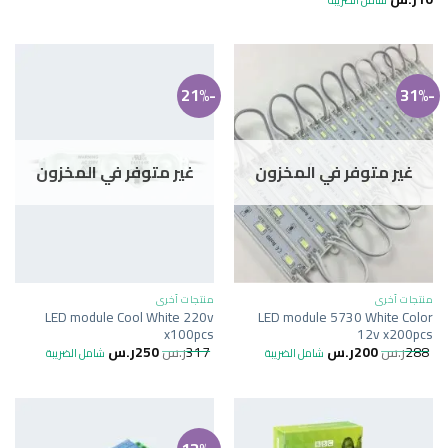
-21%
-31%
غير متوفر في المخزون
غير متوفر في المخزون
منتجات أخرى
منتجات أخرى
LED module Cool White 220v
LED module 5730 White Color
x100pcs
12v x200pcs
288
ر.س
200
ر.س
317
ر.س
250
ر.س
شامل الضريبة
شامل الضريبة