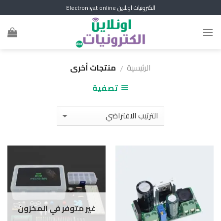
Skip
الكترونيات اونلاين Electroniyat online
to
content
الرئيسية
منتجات أخرى
/
تصفية
غير متوفر في المخزون