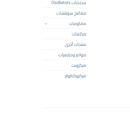
مذبذبات Oscillators
مفاتيح سويتشات
مقاومات
مكثفات
منتجات أخرى
مواتير ودرايفرات
ميكروبت
ميكروكنترولر