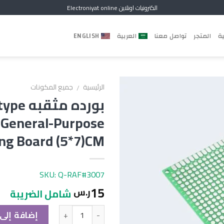
الكترونيات اونلاين Electroniyat online
ية
المتجر
تواصل معنا
العربية
ENGLISH
الرئيسية
جميع المكونات
/
بورده مثق
 General-Purpose
ng Board (5*7)CM
SKU: Q-RAF#3007
15
ر.س
شامل الضريبة
الكمية
إضافة إلى