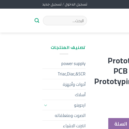
تسجيل الدخول / تسجيل جديد
تصنيف المنتجات
به Prototype
power supply
PCB
Triac,Diac,&SCR
Prototypi
أدوات وأجهزة
أسلاك
اردوينو
الصوت ومتعلقاته
 السلة
انترنت الاشياء