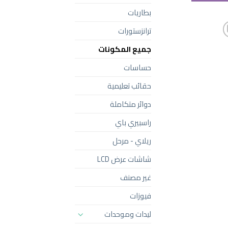
بطاريات
ترانزستورات
جميع المكونات
حساسات
حقائب تعليمية
دوائر متكاملة
راسبيري باي
ريلاي - مرحل
شاشات عرض LCD
غير مصنف
فيوزات
ليدات وموحدات