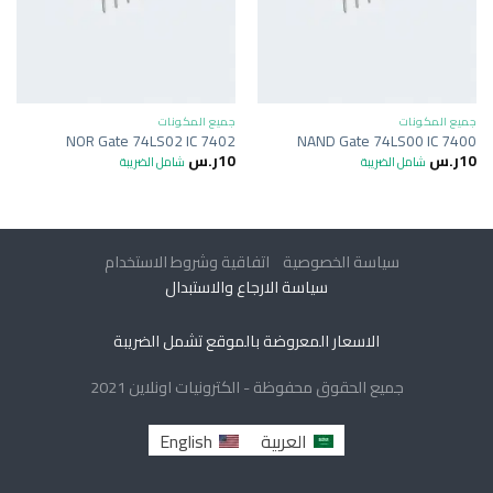
جميع المكونات
جميع المكونات
NOR Gate 74LS02 IC 7402
NAND Gate 74LS00 IC 7400
10
ر.س
10
ر.س
شامل الضريبة
شامل الضريبة
سياسة الخصوصية
اتفاقية وشروط الاستخدام
سياسة الارجاع والاستبدال
الاسعار المعروضة بالموقع تشمل الضريبة
جميع الحقوق محفوظة - الكترونيات اونلاين 2021
العربية
English