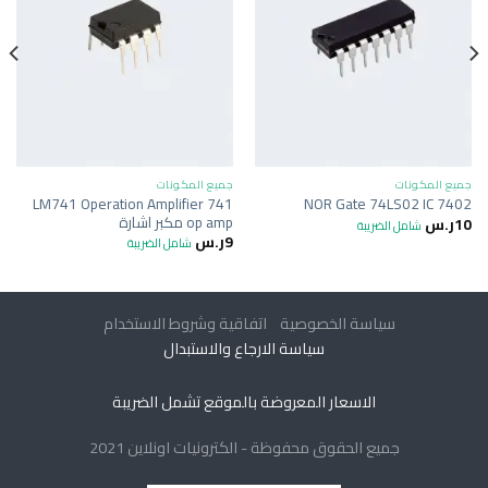
جميع المكونات
جميع المكونات
LM741 Operation Amplifier 741
NOR Gate 74LS02 IC 7402
op amp مكبر اشارة
10
ر.س
شامل الضريبة
9
ر.س
شامل الضريبة
سياسة الخصوصية
اتفاقية وشروط الاستخدام
سياسة الارجاع والاستبدال
الاسعار المعروضة بالموقع تشمل الضريبة
جميع الحقوق محفوظة - الكترونيات اونلاين 2021