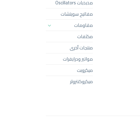
مذبذبات Oscillators
مفاتيح سويتشات
مقاومات
مكثفات
منتجات أخرى
مواتير ودرايفرات
ميكروبت
ميكروكنترولر