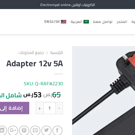
الكترونيات اونلاين Electroniyat online
ية
المتجر
تواصل معنا
العربية
ENGLISH
الرئيسية
جميع المكونات
/
Adapter 12v 5A
SKU: Q-RAF#2230
53
65
ر.س
ر.س
شامل الض
الكمية
إضافة إلى