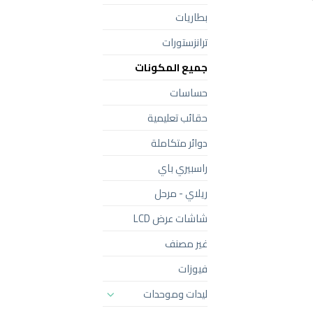
بطاريات
ترانزستورات
جميع المكونات
حساسات
حقائب تعليمية
دوائر متكاملة
راسبيري باي
ريلاي - مرحل
شاشات عرض LCD
غير مصنف
فيوزات
ليدات وموحدات