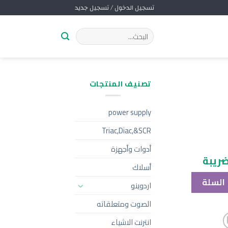
تسجيل الدخول / تسجيل جديد
تصنيف المنتجات
power supply
Triac,Diac,&SCR
أدوات وأجهزة
ريبة
أسلاك
 السلة
اردوينو
الصوت ومتعلقاته
انترنت الاشياء