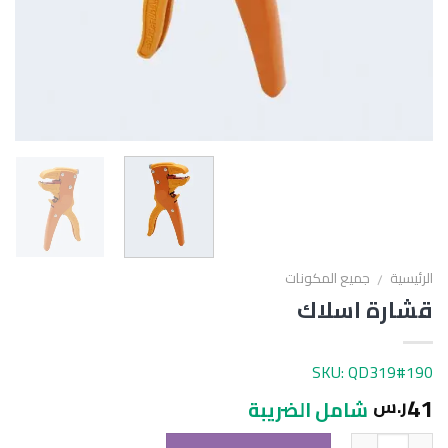
الرئيسية
جميع المكونات
/
قشارة اسلاك
SKU: QD319#190
41
ر.س
شامل الضريبة
الكمية