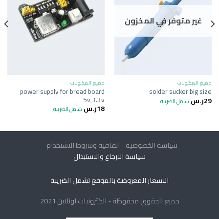
غير متوفر في المخزون
جميع المكونات
جميع المكونات
power supply for bread board
solder sucker big size
5v,3.3v
29
ر.س
شامل الضريبة
18
ر.س
شامل الضريبة
سياسة الخصوصية
اتفاقية وشروط الاستخدام
سياسة الارجاع والاستبدال
الاسعار المعروضة بالموقع تشمل الضريبة
جميع الحقوق محفوظة - الكترونيات اونلاين 2021