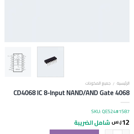
الرئيسية
جميع المكونات
/
CD4068 IC 8-Input NAND/AND Gate 4068
SKU: QE524#1587
12
ر.س
شامل الضريبة
الكمية