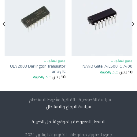
جميع المكونات
جميع المكونات
ULN2003 Darlington Transistor
NAND Gate 74LS00 IC 7400
array IC
10
ر.س
شامل الضريبة
10
ر.س
شامل الضريبة
سياسة الخصوصية
اتفاقية وشروط الاستخدام
سياسة الارجاع والاستبدال
الاسعار المعروضة بالموقع تشمل الضريبة
جميع الحقوق محفوظة - الكترونيات اونلاين 2021