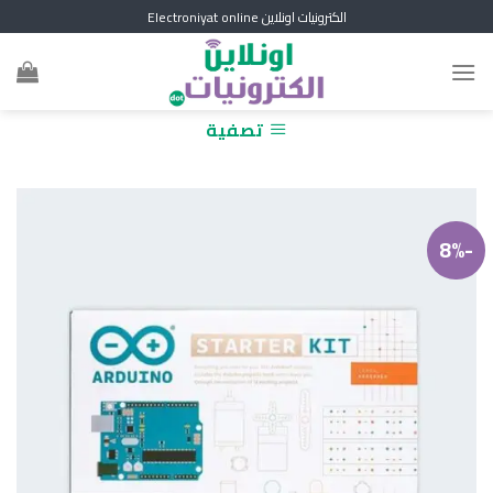
Skip
الكترونيات اونلاين Electroniyat online
to
content
تصفية
-8%