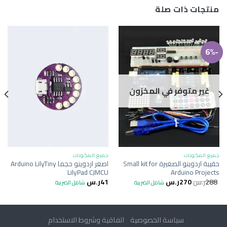
منتجات ذات صلة
-6%
غير متوفر في المخزون
جميع المكونات
جميع المكونات
حقيبة اردوينو الصغيرة Small kit for
اصغر اردوينو حجما Arduino LilyTiny
LilyPad CJMCU
Arduino Projects
288
ر.س
270
ر.س
41
ر.س
شامل الضريبة
شامل الضريبة
سياسة الخصوصية
اتفاقية وشروط الاستخدام