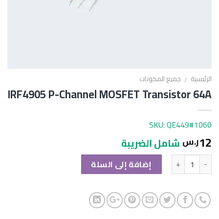
الرئيسية
جميع المكونات
/
IRF4905 P-Channel MOSFET Transistor 64A
SKU: QE449#1060
12
ر.س
شامل الضريبة
الكمية
إضافة إلى السلة