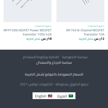
جميع المكونات
جميع المكونات
IRFP150N HEXFET Power MOSFET
IRF740 N-Channel MOSFET
transistor 100V 42A
Transistor 10A
12
ر.س
18
ر.س
شامل الضريبة
شامل الضريبة
سياسة الخصوصية
اتفاقية وشروط الاستخدام
سياسة الارجاع والاستبدال
الاسعار المعروضة بالموقع تشمل الضريبة
جميع الحقوق محفوظة - الكترونيات اونلاين 2021
العربية
English