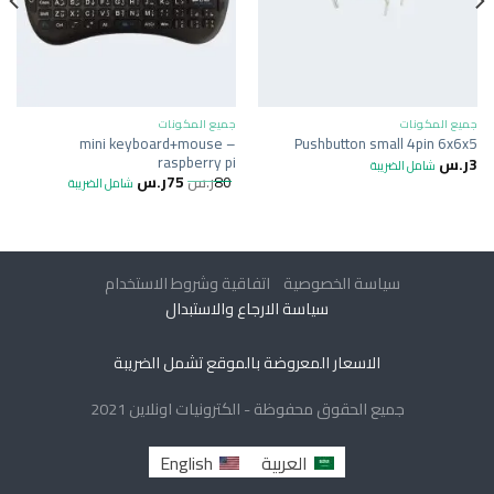
جميع المكونات
جميع المكونات
mini keyboard+mouse –
Pushbutton small 4pin 6x6x5
raspberry pi
3
ر.س
شامل الضريبة
80
ر.س
75
ر.س
شامل الضريبة
سياسة الخصوصية
اتفاقية وشروط الاستخدام
سياسة الارجاع والاستبدال
الاسعار المعروضة بالموقع تشمل الضريبة
جميع الحقوق محفوظة - الكترونيات اونلاين 2021
العربية
English