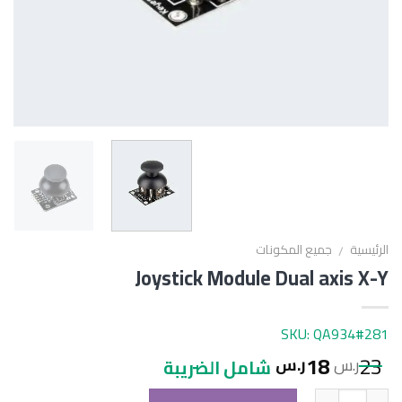
الرئيسية
جميع المكونات
/
Joystick Module Dual axis X-Y
SKU: QA934#281
18
23
ر.س
ر.س
شامل الضريبة
الكمية