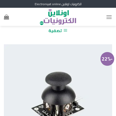
Skip
الكترونيات اونلاين Electroniyat online
to
content
تصفية
-22%