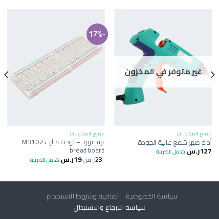
-17%
غير متوفر في المخزون
جميع المكونات
جميع المكونات
بريد بورد – لوحة تجارب MB102
أداة صهر شمع عالية الجودة
bread board
127
ر.س
شامل الضريبة
23
ر.س
19
ر.س
شامل الضريبة
سياسة الخصوصية
اتفاقية وشروط الاستخدام
سياسة الارجاع والاستبدال