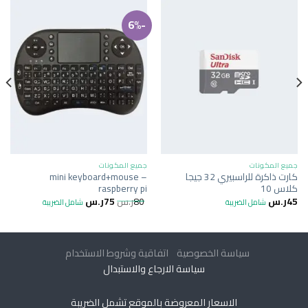
-6%
جميع المكونات
جميع المكونات
كارت ذاكرة للراسبيري 32 جيجا
mini keyboard+mouse –
كلاس 10
raspberry pi
45
ر.س
80
ر.س
75
ر.س
شامل الضريبة
شامل الضريبة
سياسة الخصوصية
اتفاقية وشروط الاستخدام
سياسة الارجاع والاستبدال
الاسعار المعروضة بالموقع تشمل الضريبة