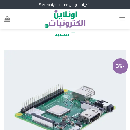
Skip
الكترونيات اونلاين Electroniyat online
to
content
تصفية
-3%