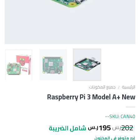
الرئيسية
جميع المكونات
/
Raspberry Pi 3 Model A+ New
SKU: CAN40--
195
202
ر.س
ر.س
شامل الضريبة
غير متوفر في المخزون