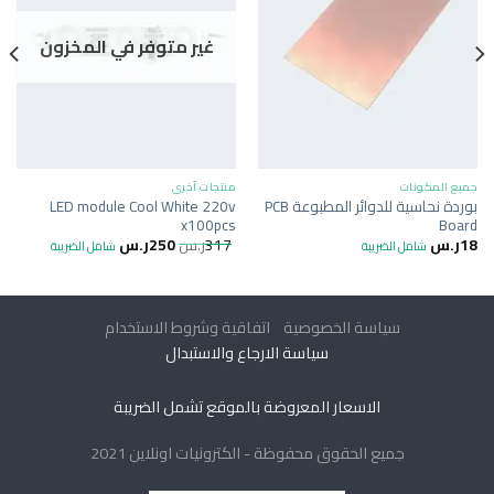
غير متوفر في المخزون
جميع المكونات
منتجات أخرى
بوردة نحاسية للدوائر المطبوعة PCB
LED module Cool White 220v
x100pcs
Board
18
ر.س
317
ر.س
250
ر.س
شامل الضريبة
شامل الضريبة
سياسة الخصوصية
اتفاقية وشروط الاستخدام
سياسة الارجاع والاستبدال
الاسعار المعروضة بالموقع تشمل الضريبة
جميع الحقوق محفوظة - الكترونيات اونلاين 2021