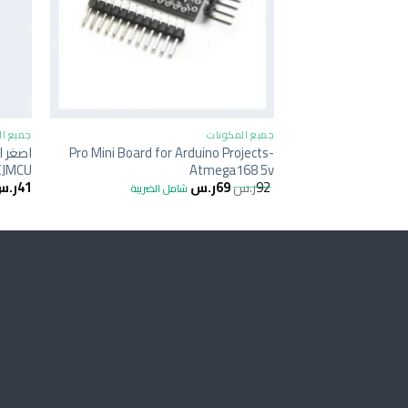
+
جميع المكونات
جميع ال
Pro Mini Board for Arduino Projects-
 CJMCU
Atmega168 5v
92
ر.س
69
ر.س
41
ر.س
شامل الضريبة