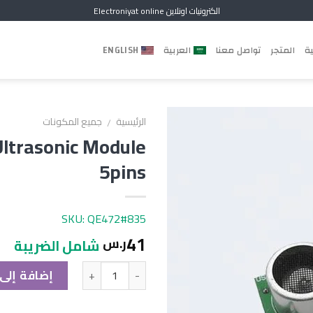
الكترونيات اونلاين Electroniyat online
ية
المتجر
تواصل معنا
العربية
ENGLISH
الرئيسية
جميع المكونات
/
ltrasonic Module
5pins
SKU: QE472#835
41
ر.س
شامل الضريبة
الكمية
إضافة إلى