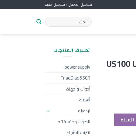
تسجيل الدخول / تسجيل جديد
تصنيف المنتجات
US100 U
power supply
Triac,Diac,&SCR
أدوات وأجهزة
أسلاك
اردوينو
 السلة
الصوت ومتعلقاته
انترنت الاشياء