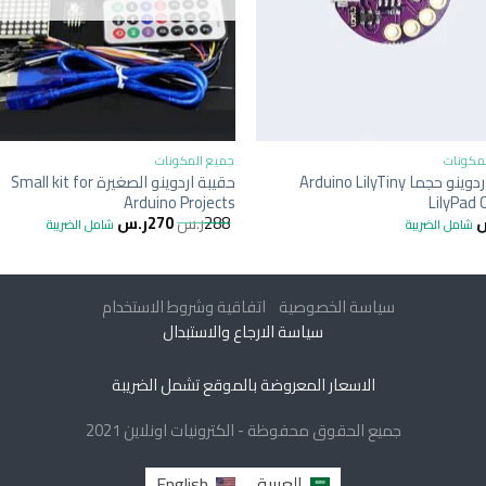
+
+
مكونات
جميع المكونات
اصغر اردوينو حجما Arduino LilyTiny
حقيبة اردوينو الصغيرة Small kit for
Arduino Projects
LilyPad
288
ر.س
270
ر.س
شامل الضريبة
شامل الضريبة
سياسة الخصوصية
اتفاقية وشروط الاستخدام
سياسة الارجاع والاستبدال
الاسعار المعروضة بالموقع تشمل الضريبة
جميع الحقوق محفوظة - الكترونيات اونلاين 2021
العربية
English