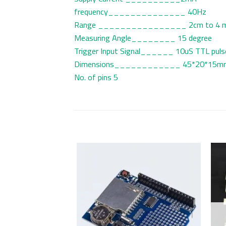
frequency______________ 40Hz
Range ________________ 2cm to 4 
Measuring Angle________ 15 degree
Trigger Input Signal______ 10uS TTL puls
Dimensions____________ 45*20*15m
No. of pins 5