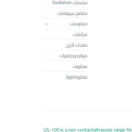
مذبذبات Oscillators
مفاتيح سويتشات
مقاومات
مكثفات
منتجات أخرى
مواتير ودرايفرات
ميكروبت
ميكروكنترولر
US-100 is a non-contactultrasonic range find