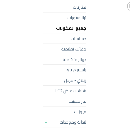
بطاريات
ترانزستورات
جميع المكونات
حساسات
حقائب تعليمية
دوائر متكاملة
راسبيري باي
ريلاي - مرحل
شاشات عرض LCD
غير مصنف
فيوزات
ليدات وموحدات