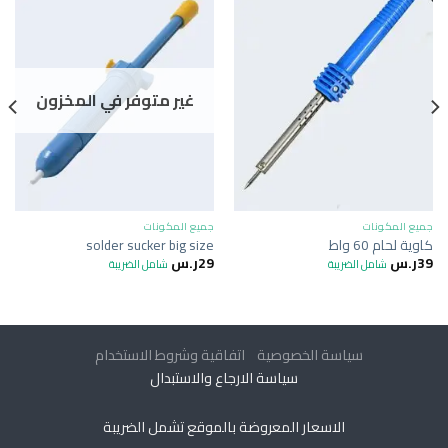
غير متوفر في المخزون
جميع المكونات
جميع المكونات
كاوية لحام 60 واط
solder sucker big size
39
ر.س
29
ر.س
شامل الضريبة
شامل الضريبة
سياسة الخصوصية
اتفاقية وشروط الاستخدام
سياسة الارجاع والاستبدال
الاسعار المعروضة بالموقع تشمل الضريبة