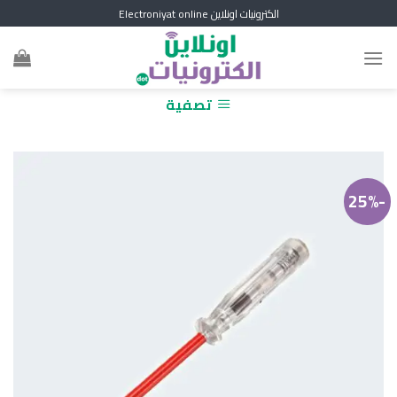
Skip
الكترونيات اونلاين Electroniyat online
to
content
تصفية
-25%