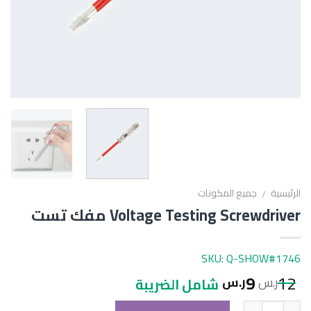
الرئيسية
جميع المكونات
/
Voltage Testing Screwdriver مفك تست
SKU: Q-SHOW#1746
9
12
ر.س
ر.س
شامل الضريبة
الكمية