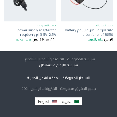
جميع المكونات
جميع المكونات
علبة فارغة لبطارية ليثيوم battery
power supply adapter for
raspberry pi-3 5V-2.5A
holder for one18650
6
ر.س
41
ر.س
39
ر.س
شامل الضريبة
شامل الضريبة
سياسة الخصوصية
اتفاقية وشروط الاستخدام
سياسة الارجاع والاستبدال
الاسعار المعروضة بالموقع تشمل الضريبة
جميع الحقوق محفوظة - الكترونيات اونلاين 2021
العربية
English