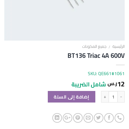
الرئيسية
جميع المكونات
/
BT136 Triac 4A 600V
SKU: QE661#1061
12
ر.س
شامل الضريبة
الكمية
إضافة إلى السلة