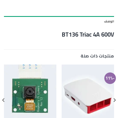
الوصف
BT136 Triac 4A 600V
منتجات ذات صلة
-11%