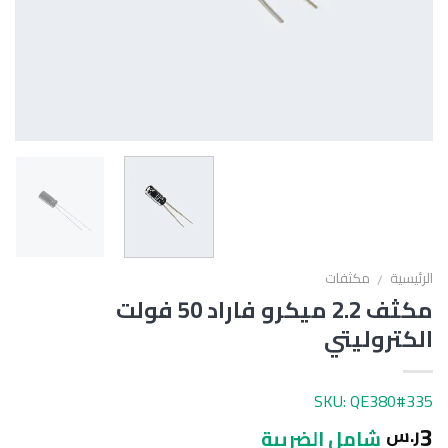
الرئيسية
مكثفات
/
مكثف 2.2 ميكرو فاراد 50 فولت
الكتروليتي
SKU: QE380#335
3
ر.س
شامل الضريبة