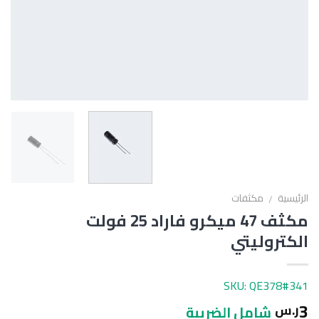
الرئيسية
مكثفات
/
مكثف 47 ميكرو فاراد 25 فولت
الكتروليتي
SKU: QE378#341
3
ر.س
شامل الضريبة