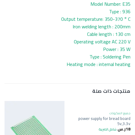
Model Number: E35
Type : 936
Output temperature: 350-370 ° C
Iron welding length : 200mm
Cable length : 130 cm
Operating voltage AC 220 V
Power : 35 W
Type : Soldering Pen
Heating mode : internal heating
منتجات ذات صلة
جميع المكونات
power supply for bread board
5v,3.3v
18
ر.س
شامل الضريبة