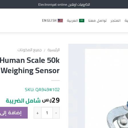
الكترونيات اونلاين Electroniyat online
ية
المتجر
تواصل معنا
العربية
ENGLISH
الرئيسية
جميع المكونات
/
Human Scale 50k
Weighing Sensor
SKU: QA949#102
29
ر.س
شامل الضريبة
الكمية
إضافة إلى