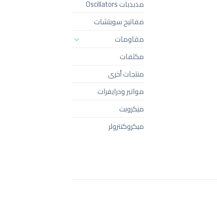
مذبذبات Oscillators
مفاتيح سويتشات
مقاومات
مكثفات
منتجات أخرى
مواتير ودرايفرات
ميكروبت
ميكروكنترولر