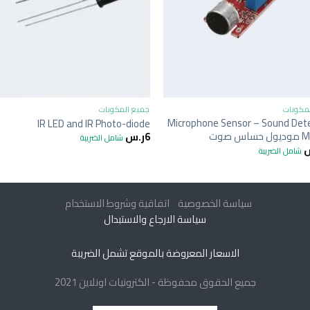
+
+
مكونات
جميع المكونات
Microphone Sensor – Sound Det
IR LED and IR Photo-diode
س صوت
6
ر.س
شامل الضريبة
شامل الضريبة
سياسة الخصوصية
اتفاقية وشروط الاستخدام
سياسة الارجاع والاستبدال
الاسعار المعروضة بالموقع تشمل الضريبة
جميع الحقوق محفوظة - الكترونيات اونلاين 2021