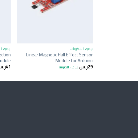
+
جميع المكونات
جميع ال
ection
Linear Magnetic Hall Effect Sensor
Module for Arduino
Module موديول حسا
29
ر.س
41
ر.س
شامل الضريبة