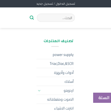
تسجيل الدخول / تسجيل جديد
تصنيف المنتجات
power supply
Triac,Diac,&SCR
أدوات وأجهزة
أسلاك
اردوينو
 السلة
الصوت ومتعلقاته
انترنت الاشياء