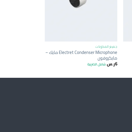
+
جميع المكونات
جميع المكونات
Electret Condenser Microphone مايك –
مايكروفون
Switch Module
6
ر.س
23
ر.س
شامل الضريبة
شامل الضريبة