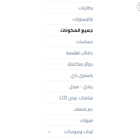
بطاريات
ترانزستورات
جميع المكونات
حساسات
حقائب تعليمية
دوائر متكاملة
راسبيري باي
ريلاي - مرحل
شاشات عرض LCD
غير مصنف
فيوزات
ليدات وموحدات