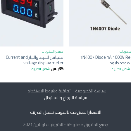
+
+
مكونات
جميع المكونات
1N4007 Diode 1A 1000V Rec
مقياس للجهد والتيار Current and
voltage display meter
35
ر.س
شامل الضريبة
شامل الضريبة
سياسة الخصوصية
اتفاقية وشروط الاستخدام
سياسة الارجاع والاستبدال
الاسعار المعروضة بالموقع تشمل الضريبة
جميع الحقوق محفوظة - الكترونيات اونلاين 2021