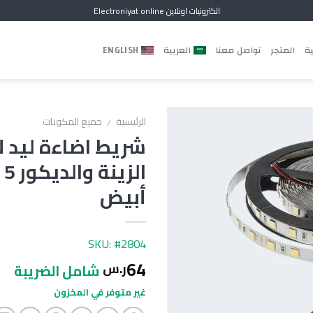
الكترونيات اونلاين Electroniyat online
ية
المتجر
تواصل معنا
العربية
ENGLISH
الرئيسية
جميع المكونات
/
شريط اضاءة ليد ل
ال
أبيض
SKU: #2804
64
ر.س
شامل الضريبة
غير متوفر في المخزون