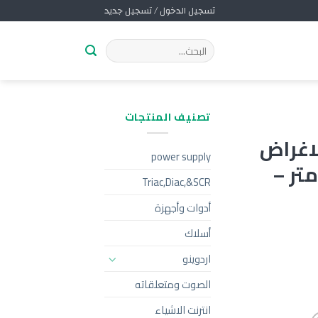
تسجيل الدخول / تسجيل جديد
تصنيف المنتجات
اغراض
power supply
زينة والديكور 5 متر –
Triac,Diac,&SCR
أدوات وأجهزة
أسلاك
اردوينو
الصوت ومتعلقاته
انترنت الاشياء