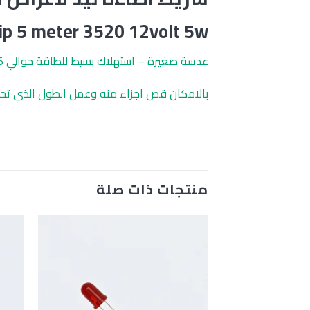
ip 5 meter 3520 12volt 5w
عدسة صغيرة – استهلاك بسيط للطاقة حوالي 5 واط للخمسة متر
بالامكان قص اجزاء منه وعمل الطول الذي تحتا
منتجات ذات صلة