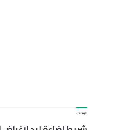
الوصف
شريط اضاءة ليد لاغراض الزينة والدي