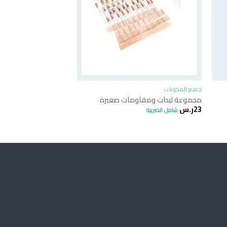
+
جميع المكونات
جميع المكونات
مجموعة ليدات ومقاومات صغيرة
Soldering
23
ر.س
شامل الضريبة
295
ر.س
شامل الضريبة