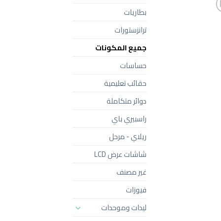
بطاريات
ترانزستورات
جميع المكونات
حساسات
حقائب تعليمية
دوائر متكاملة
راسبيري باي
ريلاي - مرحل
شاشات عرض LCD
غير مصنف
فيوزات
ليدات وموحدات