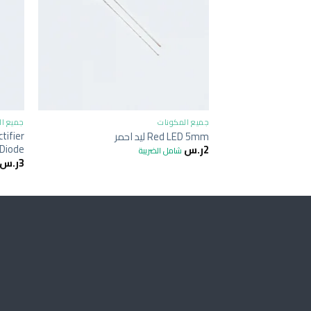
+
جميع المكونات
جميع ال
tifier
Red LED 5mm ليد احمر
Diode موحد دايود
2
ر.س
شامل الضريبة
3
ر.س