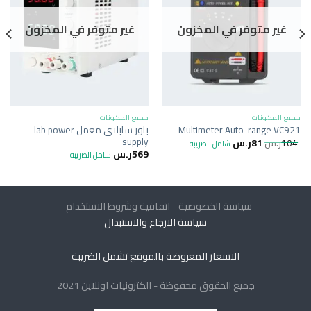
غير متوفر في المخزون
غير متوفر في المخزون
جميع المكونات
جميع المكونات
باور سابلاي معمل lab power
Multimeter Auto-range VC921
supply
104
ر.س
81
ر.س
شامل الضريبة
569
ر.س
شامل الضريبة
سياسة الخصوصية
اتفاقية وشروط الاستخدام
سياسة الارجاع والاستبدال
الاسعار المعروضة بالموقع تشمل الضريبة
جميع الحقوق محفوظة - الكترونيات اونلاين 2021