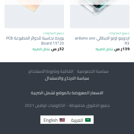
جميع المكونات
جميع المكونات
اردوينو اونو الايطالي arduino uno
بوردة نحاسية للدوائر المطبوعة PCB
Board 15*20
R3
139
ر.س
32
ر.س
شامل الضريبة
شامل الضريبة
سياسة الخصوصية
اتفاقية وشروط الاستخدام
سياسة الارجاع والاستبدال
الاسعار المعروضة بالموقع تشمل الضريبة
جميع الحقوق محفوظة - الكترونيات اونلاين 2021
العربية
English